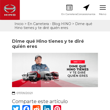
En Carretera
Concesionarios
Menú
Pasar
Inicio
En Carretera - Blog HINO
Dime qué
Sobrescribir
al
Hino tienes y te diré quién eres
contenido
enlaces
principal
de
Dime qué Hino tienes y te diré
ayuda
quién eres
a
la
navegación
07/09/2021
Comparte este artículo
Twitter
Facebook
Reddit
LinkedIn
Pinterest