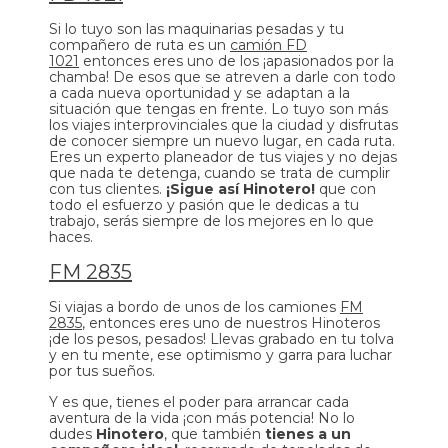
Si lo tuyo son las maquinarias pesadas y tu
compañero de ruta es un
camión FD
1021
entonces eres uno de los ¡apasionados por la
chamba! De esos que se atreven a darle con todo
a cada nueva oportunidad y se adaptan a la
situación que tengas en frente. Lo tuyo son más
los viajes interprovinciales que la ciudad y disfrutas
de conocer siempre un nuevo lugar, en cada ruta.
Eres un experto planeador de tus viajes y no dejas
que nada te detenga, cuando se trata de cumplir
con tus clientes.
¡Sigue así Hinotero!
que con
todo el esfuerzo y pasión que le dedicas a tu
trabajo, serás siempre de los mejores en lo que
haces.
FM 2835
Si viajas a bordo de unos de los camiones
FM
2835
, entonces eres uno de nuestros Hinoteros
¡de los pesos, pesados! Llevas grabado en tu tolva
y en tu mente, ese optimismo y garra para luchar
por tus sueños.
Y es que, tienes el poder para arrancar cada
aventura de la vida ¡con más potencia! No lo
dudes
Hinotero
, que también
tienes a un