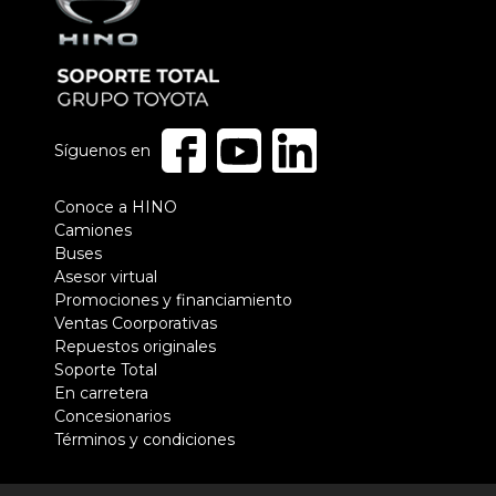
Síguenos en
Pie
Conoce a HINO
Camiones
de
Buses
página
Asesor virtual
Promociones y financiamiento
Ventas Coorporativas
Repuestos originales
Soporte Total
En carretera
Concesionarios
Términos y condiciones