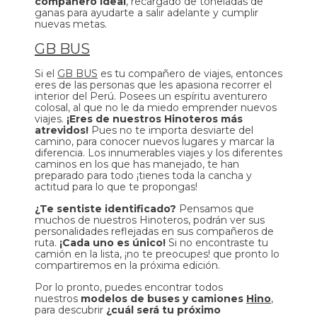
compañero ideal
, recargado de toneladas de
ganas para ayudarte a salir adelante y cumplir
nuevas metas.
GB BUS
Si el
GB BUS
es tu compañero de viajes, entonces
eres de las personas que les apasiona recorrer el
interior del Perú. Posees un espíritu aventurero
colosal, al que no le da miedo emprender nuevos
viajes.
¡Eres de nuestros Hinoteros más
atrevidos!
Pues no te importa desviarte del
camino, para conocer nuevos lugares y marcar la
diferencia. Los innumerables viajes y los diferentes
caminos en los que has manejado, te han
preparado para todo ¡tienes toda la cancha y
actitud para lo que te propongas!
¿Te sentiste identificado?
Pensamos que
muchos de nuestros Hinoteros, podrán ver sus
personalidades reflejadas en sus compañeros de
ruta.
¡Cada uno es único!
Si no encontraste tu
camión en la lista, ¡no te preocupes! que pronto lo
compartiremos en la próxima edición.
Por lo pronto, puedes encontrar todos
nuestros
modelos de buses y camiones
Hino
,
para descubrir
¿cuál será tu próximo