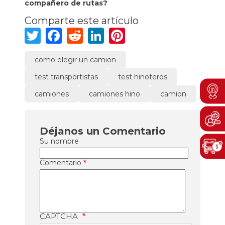
compañero de rutas?
Comparte este artículo
Twitter
Facebook
Reddit
LinkedIn
Pinterest
como elegir un camion
test transportistas
test hinoteros
Men
Boto
camiones
camiones hino
camion
Déjanos un Comentario
Su nombre
Comentario
CAPTCHA