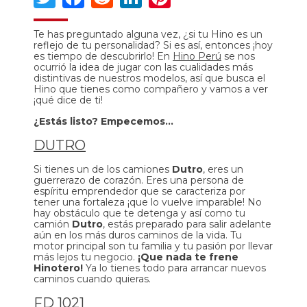
Te has preguntado alguna vez, ¿si tu Hino es un
reflejo de tu personalidad? Si es así, entonces ¡hoy
es tiempo de descubrirlo! En
Hino Perú
se nos
ocurrió la idea de jugar con las cualidades más
distintivas de nuestros modelos, así que busca el
Hino que tienes como compañero y vamos a ver
¡qué dice de ti!
¿Estás listo? Empecemos…
DUTRO
Si tienes un de los camiones
Dutro
, eres un
guerrerazo de corazón. Eres una persona de
espíritu emprendedor que se caracteriza por
tener una fortaleza ¡que lo vuelve imparable! No
hay obstáculo que te detenga y así como tu
camión
Dutro
, estás preparado para salir adelante
aún en los más duros caminos de la vida. Tu
motor principal son tu familia y tu pasión por llevar
más lejos tu negocio.
¡Que nada te frene
Hinotero!
Ya lo tienes todo para arrancar nuevos
caminos cuando quieras.
FD 1021