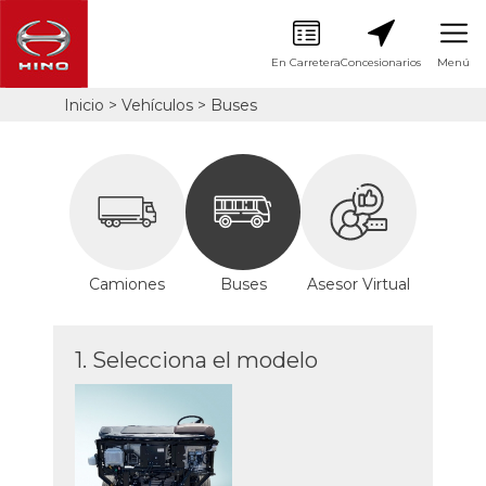
En Carretera
Concesionarios
Menú
Pasar
Inicio
Vehículos
Buses
Sobrescribir
al
contenido
enlaces
principal
de
Te
ayuda
puede
a
Interesar
la
navegación
Camiones
Buses
Asesor Virtual
1. Selecciona el modelo