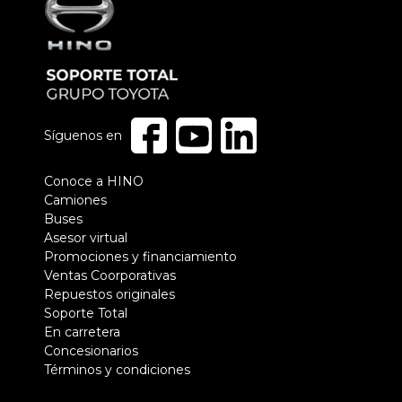
Síguenos en
Pie
Conoce a HINO
Camiones
de
Buses
página
Asesor virtual
Promociones y financiamiento
Ventas Coorporativas
Repuestos originales
Soporte Total
En carretera
Concesionarios
Términos y condiciones