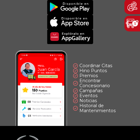
Imagen
Descargar
Principal
App
Imagen
Principal
Imagen
Principal
Coordinar Citas
Hino Puntos
Premios
Encontrar
Concesionario
Campañas
Eventos
Noticias
Historial de
Mantenimientos