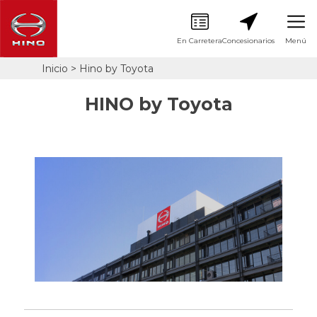
En Carretera
Concesionarios
Menú
Pasar
Inicio
Hino by Toyota
Sobrescribir
al
contenido
enlaces
principal
HINO by Toyota
de
ayuda
a
la
navegación