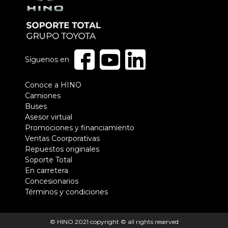
Síguenos en
Pie
Conoce a HINO
Camiones
de
Buses
página
Asesor virtual
Promociones y financiamiento
Ventas Coorporativas
Repuestos originales
Soporte Total
En carretera
Concesionarios
Términos y condiciones
© HINO 2021 copyright © all rights reserved