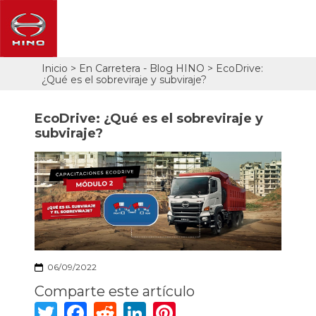
Pasar
Inicio
En Carretera - Blog HINO
EcoDrive:
Sobrescribir
al
¿Qué es el sobreviraje y subviraje?
contenido
enlaces
principal
de
EcoDrive: ¿Qué es el sobreviraje y
ayuda
subviraje?
a
la
navegación
06/09/2022
Comparte este artículo
Twitter
Facebook
Reddit
LinkedIn
Pinterest