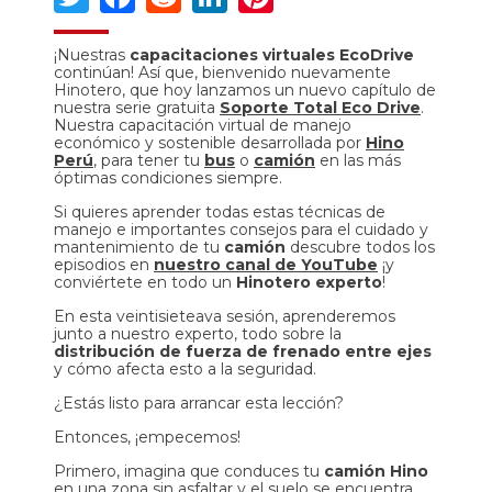
¡Nuestras
capacitaciones virtuales EcoDrive
continúan! Así que, bienvenido nuevamente
Hinotero, que hoy lanzamos un nuevo capítulo de
nuestra serie gratuita
Soporte Total Eco Drive
.
Nuestra capacitación virtual de manejo
económico y sostenible desarrollada por
Hino
Perú
, para tener tu
bus
o
camión
en las más
óptimas condiciones siempre.
Si quieres aprender todas estas técnicas de
manejo e importantes consejos para el cuidado y
mantenimiento de tu
camión
descubre todos los
episodios en
nuestro canal de YouTube
¡y
conviértete en todo un
Hinotero experto
!
En esta veintisieteava sesión, aprenderemos
junto a nuestro experto, todo sobre la
distribución de fuerza de frenado entre ejes
y cómo afecta esto a la seguridad.
¿Estás listo para arrancar esta lección?
Entonces, ¡empecemos!
Primero, imagina que conduces tu
camión Hino
en una zona sin asfaltar y el suelo se encuentra