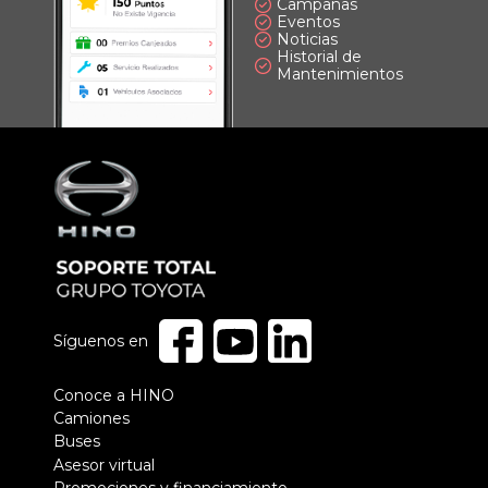
Campañas
Eventos
Noticias
Historial de
Mantenimientos
Síguenos en
Pie
Conoce a HINO
Camiones
de
Buses
página
Asesor virtual
Promociones y financiamiento