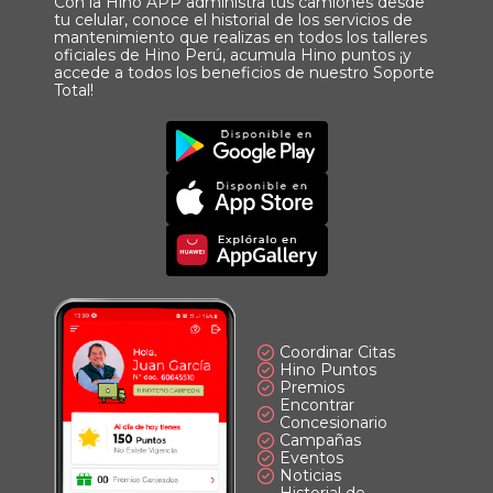
Con la Hino APP administra tus camiones desde
tu celular, conoce el historial de los servicios de
mantenimiento que realizas en todos los talleres
oficiales de Hino Perú, acumula Hino puntos ¡y
accede a todos los beneficios de nuestro Soporte
Total!
Imagen
Descargar
Principal
App
Imagen
Principal
Imagen
Principal
Coordinar Citas
Hino Puntos
Premios
Encontrar
Concesionario
Campañas
Eventos
Noticias