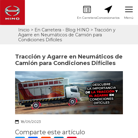
En Carretera
Concesionarios
Menú
Pasar
Inicio
En Carretera - Blog HINO
Tracción y
Sobrescribir
al
Agarre en Neumáticos de Camión para
contenido
enlaces
Condiciones Difíciles
principal
de
ayuda
Tracción y Agarre en Neumáticos de
a
Camión para Condiciones Difíciles
la
navegación
18/09/2023
Comparte este artículo