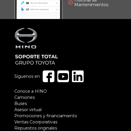
Historial de
Mantenimientos
Síguenos en
Pie
Conoce a HINO
Camiones
de
Buses
página
Asesor virtual
Promociones y financiamiento
Ventas Coorporativas
Repuestos originales