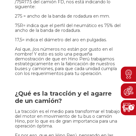
/75R17.5 del camión FD, nos está indicando lo
siguiente:
275 = ancho de la banda de rodadura en mm.
75R= indica que el perfil del neumático es 75% del
ancho de la banda de rodadura.
17,5= indica el diámetro del aro en pulgadas.
Así que, ¡los números no están por gusto en el
nombre! Y esto es solo una pequeña
demostración de que en Hino Perú trabajamos
estratégicamente en la fabricación de nuestros
Men
buses y camiones, para que cada unidad cumpla
con los requerimientos para tu operación.
Boto
¿Qué es la tracción y el agarre
de un camión?
La tracción es el medio para transformar el trabajo
del motor en movimiento de tu bus o camión
Hino, por lo que es de gran importancia para una
operación óptima.
Es por eso, que en Hino Perú, pensando en las