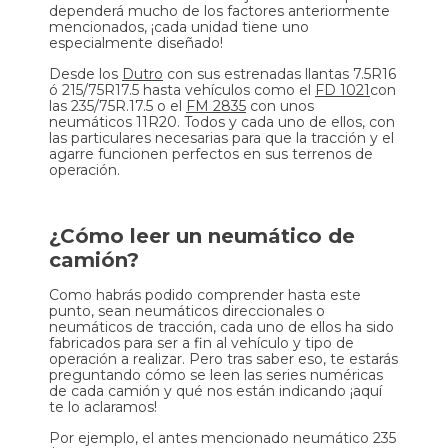
dependerá mucho de los factores anteriormente
mencionados, ¡cada unidad tiene uno
especialmente diseñado!
Desde los
Dutro
con sus estrenadas llantas 7.5R16
ó 215/75R17.5 hasta vehículos como el
FD 1021
con
las 235/75R.17.5 o el
FM 2835
con unos
neumáticos 11R20. Todos y cada uno de ellos, con
las particulares necesarias para que la tracción y el
agarre funcionen perfectos en sus terrenos de
operación.
¿Cómo leer un neumático de
camión?
Como habrás podido comprender hasta este
punto, sean neumáticos direccionales o
neumáticos de tracción, cada uno de ellos ha sido
fabricados para ser a fin al vehículo y tipo de
operación a realizar. Pero tras saber eso, te estarás
preguntando cómo se leen las series numéricas
de cada camión y qué nos están indicando ¡aquí
te lo aclaramos!
Por ejemplo, el antes mencionado neumático 235