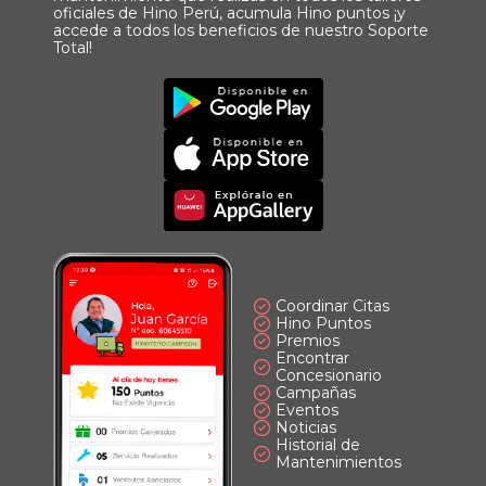
oficiales de Hino Perú, acumula Hino puntos ¡y
accede a todos los beneficios de nuestro Soporte
Total!
Imagen
Descargar
Principal
App
Imagen
Principal
Imagen
Principal
Coordinar Citas
Hino Puntos
Premios
Encontrar
Concesionario
Campañas
Eventos
Noticias
Historial de
Mantenimientos