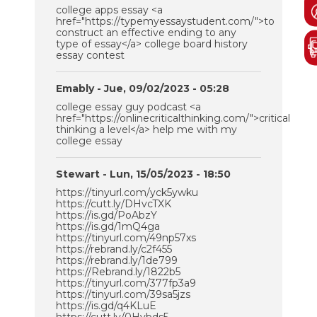
college apps essay <a
href="https://typemyessaystudent.com/">to
construct an effective ending to any
type of essay</a> college board history
essay contest
Emably
- Jue, 09/02/2023 - 05:28
college essay guy podcast <a
href="https://onlinecriticalthinking.com/">critical
thinking a level</a> help me with my
college essay
Stewart
- Lun, 15/05/2023 - 18:50
https://tinyurl.com/yck5ywku
https://cutt.ly/DHvcTXK
https://is.gd/PoAbzY
https://is.gd/1mQ4ga
https://tinyurl.com/49np57xs
https://rebrand.ly/c2f455
https://rebrand.ly/1de799
https://Rebrand.ly/1822b5
https://tinyurl.com/377fp3a9
https://tinyurl.com/39sa5jzs
https://is.gd/q4KLuE