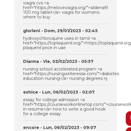
viagra cvs <a
href="https://meloveviagra.org/">sildenafil
100 mg tablet</a> viagra for womens
where to buy
glorleni
- Dom, 29/01/2023 - 02:45
hydroxychloroquine uses in tamil <a
href="https://toplaquenil.org/">https://toplaquenil.org
plaquenil price in uae
Diarma
- Vie, 03/02/2023 - 05:57
nursing school accelerated program <a
href="https://nursingwriteresse.com/">diabetes
education nursing</a> nursing degrees nj
exhice
- Lun, 06/02/2023 - 02:07
essay for college admission <a
href="https://courseworkonlinetop.com/">coursewor
in resume</a> how to write a good hook
M
for a college essay
B
encore
- Lun, 06/02/2023 - 09:07