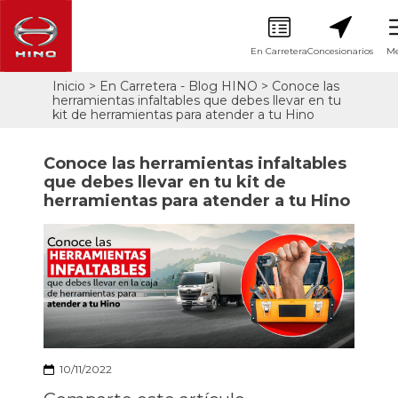
En Carretera
Concesionarios
M
Pasar
Inicio
En Carretera - Blog HINO
Conoce las
Sobrescribir
al
herramientas infaltables que debes llevar en tu
contenido
enlaces
kit de herramientas para atender a tu Hino
principal
de
ayuda
Conoce las herramientas infaltables
a
que debes llevar en tu kit de
la
herramientas para atender a tu Hino
navegación
10/11/2022