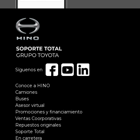
Síguenos en
Pie
Conoce a HINO
Camiones
de
Buses
página
Asesor virtual
Promociones y financiamiento
Ventas Coorporativas
Repuestos originales
Soporte Total
En carretera