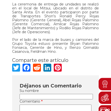
La ceremonia de entrega de unidades se realizó
en el local de Mitsui, ubicado en el distrito de
Santa Anita. En el evento participaron por parte
de Transportes Shon's Ronald Percy Rojas
Palomino (Gerente General), Abel Rojas Palomino
(Gerente Comercial), Amilcar Rojas Palomino
(Jefe de Mantenimiento) y Rodilio Rojas Palomino
(Jefe de Operaciones).
Por el lado de la marca de buses y camiones del
Grupo Toyota estuvo presente Bryan Palomino
Fonseca, Gerente de Hino, y Renzo Grimaldo
Casanova, Fieldman Hino.
Comparte este artículo
Twitter
Facebook
Reddit
LinkedIn
Pinterest
Men
Déjanos un Comentario
Boto
Su nombre
Comentario