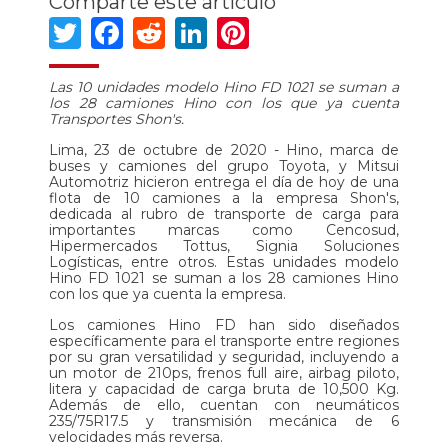
Comparte este artículo
Twitter
Facebook
Reddit
LinkedIn
Pinterest
Las 10 unidades modelo Hino FD 1021 se suman a
los 28 camiones Hino con los que ya cuenta
Transportes Shon's.
Lima, 23 de octubre de 2020 - Hino, marca de
buses y camiones del grupo Toyota, y Mitsui
Automotriz hicieron entrega el día de hoy de una
flota de 10 camiones a la empresa Shon's,
dedicada al rubro de transporte de carga para
importantes marcas como Cencosud,
Hipermercados Tottus, Signia Soluciones
Logísticas, entre otros. Estas unidades modelo
Hino FD 1021 se suman a los 28 camiones Hino
con los que ya cuenta la empresa.
Los camiones Hino FD han sido diseñados
específicamente para el transporte entre regiones
por su gran versatilidad y seguridad, incluyendo a
un motor de 210ps, frenos full aire, airbag piloto,
litera y capacidad de carga bruta de 10,500 Kg.
Además de ello, cuentan con neumáticos
235/75R17.5 y transmisión mecánica de 6
velocidades más reversa.