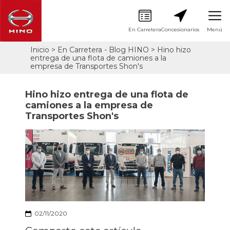
En Carretera
Concesionarios
Menú
Pasar
Inicio
En Carretera - Blog HINO
Hino hizo
Sobrescribir
al
entrega de una flota de camiones a la
contenido
enlaces
empresa de Transportes Shon's
principal
de
ayuda
Hino hizo entrega de una flota de
a
camiones a la empresa de
la
Transportes Shon's
navegación
02/11/2020