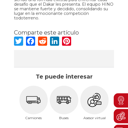
desafío que el Dakar les presenta. El equipo HINO
se mantiene fuerte y decidido, consolidando su
lugar en la emocionante competición
todoterreno.
Comparte este artículo
Twitter
Facebook
Reddit
LinkedIn
Pinterest
Te puede interesar
Men
Boto
Camiones
Buses
Asesor virtual