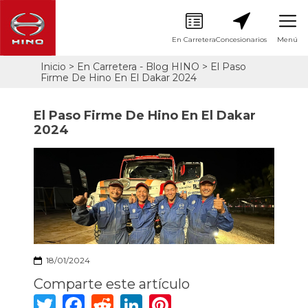
En Carretera
Concesionarios
Menú
Pasar
Inicio
En Carretera - Blog HINO
El Paso
Sobrescribir
al
Firme De Hino En El Dakar 2024
contenido
enlaces
principal
de
El Paso Firme De Hino En El Dakar
ayuda
2024
a
la
navegación
18/01/2024
Comparte este artículo
Twitter
Facebook
Reddit
LinkedIn
Pinterest