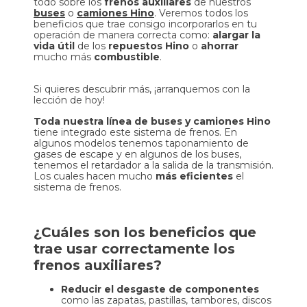
todo sobre los
frenos auxiliares
de nuestros
buses
o
camiones Hino
. Veremos todos los
beneficios que trae consigo incorporarlos en tu
operación de manera correcta como:
alargar la
vida útil
de los
repuestos Hino
o
ahorrar
mucho más
combustible
.
Si quieres descubrir más, ¡arranquemos con la
lección de hoy!
Toda nuestra línea de buses y camiones Hino
tiene integrado este sistema de frenos. En
algunos modelos tenemos taponamiento de
gases de escape y en algunos de los buses,
tenemos el retardador a la salida de la transmisión.
Los cuales hacen mucho
más eficientes
el
sistema de frenos.
¿Cuáles son los beneficios que
trae usar correctamente los
frenos auxiliares?
Reducir el desgaste de componentes
como las zapatas, pastillas, tambores, discos