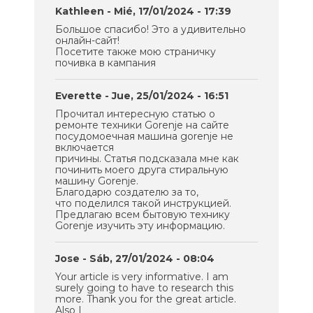
Kathleen
- Mié, 17/01/2024 - 17:39
Большое спасибо! Это а удивительно
онлайн-сайт!
Посетите также мою страничку
почивка в кампания
Everette
- Jue, 25/01/2024 - 16:51
Прочитал интересную статью о
ремонте техники Gorenje на сайте
посудомоечная машина gorenje не
включается
причины. Статья подсказала мне как
починить моего друга стиральную
машину Gorenje.
Благодарю создателю за то,
что поделился такой инструкцией.
Предлагаю всем бытовую технику
Gorenje изучить эту информацию.
Jose
- Sáb, 27/01/2024 - 08:04
Your article is very informative. I am
surely going to have to research this
more. Thank you for the great article.
Also I