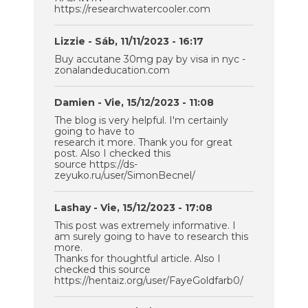
https://researchwatercooler.com
Lizzie
- Sáb, 11/11/2023 - 16:17
Buy accutane 30mg pay by visa in nyc -
zonalandeducation.com
Damien
- Vie, 15/12/2023 - 11:08
The blog is very helpful. I'm certainly
going to have to
research it more. Thank you for great
post. Also I checked this
source https://ds-
zeyuko.ru/user/SimonBecnel/
Lashay
- Vie, 15/12/2023 - 17:08
This post was extremely informative. I
am surely going to have to research this
more.
Thanks for thoughtful article. Also I
checked this source
https://hentaiz.org/user/FayeGoldfarb0/