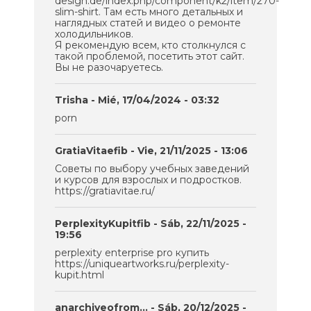
design.de/index.php/component/k2/item/270-
slim-shirt. Там есть много детальных и
наглядных статей и видео о ремонте
холодильников.
Я рекомендую всем, кто столкнулся с
такой проблемой, посетить этот сайт.
Вы не разочаруетесь.
Trisha
- Mié, 17/04/2024 - 03:32
porn
GratiaVitaefib
- Vie, 21/11/2025 - 13:06
Советы по выбору учебных заведений
и курсов для взрослых и подростков.
https://gratiavitae.ru/
PerplexityKupitfib
- Sáb, 22/11/2025 -
19:56
perplexity enterprise pro купить
https://uniqueartworks.ru/perplexity-
kupit.html
anarchiveofrom…
- Sáb, 20/12/2025 -