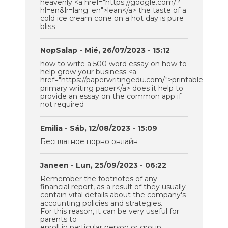
heavenly <a href="https://google.com/?
hl=en&lr=lang_en">lean</a> the taste of a
cold ice cream cone on a hot day is pure
bliss
NopSalap
- Mié, 26/07/2023 - 15:12
how to write a 500 word essay on how to
help grow your business <a
href="https://paperwritingedu.com/">printable
primary writing paper</a> does it help to
provide an essay on the common app if
not required
Emilia
- Sáb, 12/08/2023 - 15:09
Бесплатное порно онлайн
Janeen
- Lun, 25/09/2023 - 06:22
Remember the footnotes of any
financial report, as a result of they usually
contain vital details about the company's
accounting policies and strategies.
For this reason, it can be very useful for
parents to
enroll in particular person or group