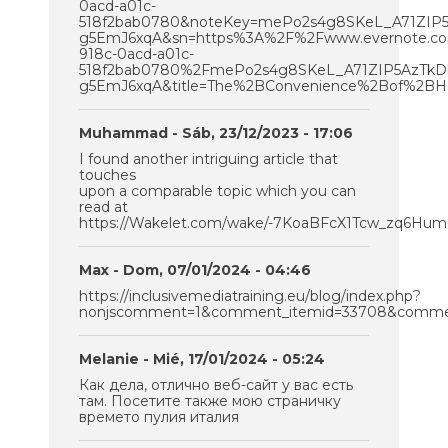
0acd-a01c-
518f2bab0780&noteKey=mePo2s4g8SKeL_A71ZIP
g5EmJ6xqA&sn=https%3A%2F%2Fwww.evernote.co
918c-0acd-a01c-
518f2bab0780%2FmePo2s4g8SKeL_A71ZIP5AzTk
g5EmJ6xqA&title=The%2BConvenience%2Bof%2BHo
Muhammad
- Sáb, 23/12/2023 - 17:06
I found another intriguing article that
touches
upon a comparable topic which you can
read at
https://Wakelet.com/wake/-7KoaBFcX1Tcw_zq6Hum
Max
- Dom, 07/01/2024 - 04:46
https://inclusivemediatraining.eu/blog/index.php?
nonjscomment=1&comment_itemid=33708&commen
Melanie
- Mié, 17/01/2024 - 05:24
Как дела, отлично веб-сайт у вас есть
там. Посетите также мою страничку
времето пулия италия