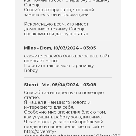
Gorenje.
Спасибо автору за то, что такой
замечательной информацией.
Рекомендую всем, кто имеет
домашнюю технику Gorenje
ознакомиться данную статью.
Miles
- Dom, 10/03/2024 - 03:05
скажите спасибо большое за ваш сайт
помогает много.
Посетите также мою страничку
Robby
Sherri
- Vie, 05/04/2024 - 03:08
Спасибо за интересную и полезную
статью.
Я нашел в ней много нового и
интересного для себя.
Особенно мне впечатлил блок о том,
как улучшить работу холодильника.
Я сам столкнулся с этой проблемой
недавно и нашел решение на сайте
http://diversity-