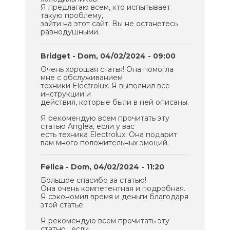
Я предлагаю всем, кто испытывает
такую проблему,
зайти на этот сайт. Вы не останетесь
равнодушными.
Bridget
- Dom, 04/02/2024 - 09:00
Очень хорошая статья! Она помогла
мне с обслуживанием
техники Electrolux. Я выполнил все
инструкции и
действия, которые были в ней описаны.
Я рекомендую всем прочитать эту
статью Anglea, если у вас
есть техника Electrolux. Она подарит
вам много положительных эмоций.
Felica
- Dom, 04/02/2024 - 11:20
Большое спасибо за статью!
Она очень компетентная и подробная.
Я сэкономил время и деньги благодаря
этой статье.
Я рекомендую всем прочитать эту
статью , если