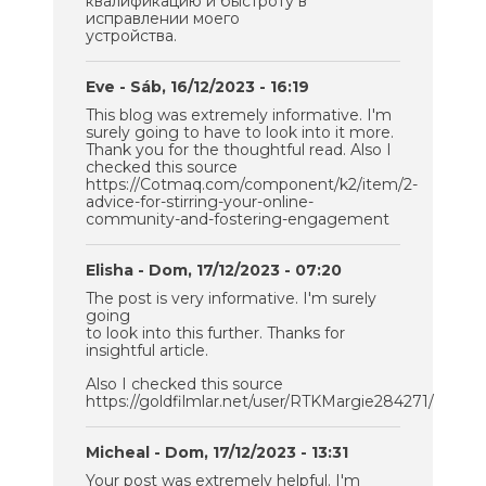
квалификацию и быстроту в
исправлении моего
устройства.
Eve
- Sáb, 16/12/2023 - 16:19
This blog was extremely informative. I'm
surely going to have to look into it more.
Thank you for the thoughtful read. Also I
checked this source
https://Cotmaq.com/component/k2/item/2-
advice-for-stirring-your-online-
community-and-fostering-engagement
Elisha
- Dom, 17/12/2023 - 07:20
The post is very informative. I'm surely
going
to look into this further. Thanks for
insightful article.
Also I checked this source
https://goldfilmlar.net/user/RTKMargie284271/
Micheal
- Dom, 17/12/2023 - 13:31
Your post was extremely helpful. I'm