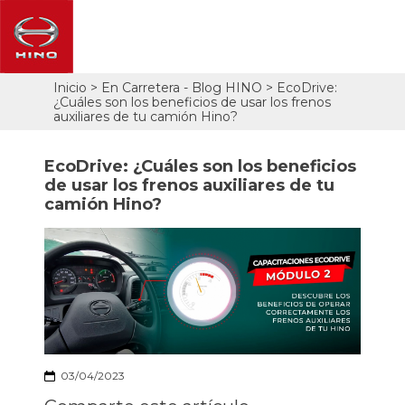
Pasar
Inicio
En Carretera - Blog HINO
EcoDrive:
Sobrescribir
al
¿Cuáles son los beneficios de usar los frenos
contenido
enlaces
auxiliares de tu camión Hino?
principal
de
ayuda
EcoDrive: ¿Cuáles son los beneficios
a
de usar los frenos auxiliares de tu
la
camión Hino?
navegación
03/04/2023