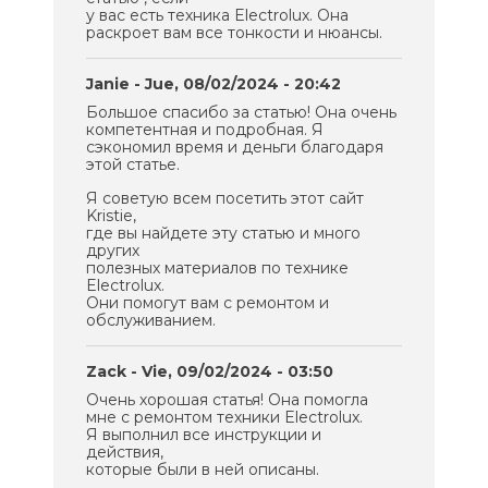
у вас есть техника Electrolux. Она
раскроет вам все тонкости и нюансы.
Janie
- Jue, 08/02/2024 - 20:42
Большое спасибо за статью! Она очень
компетентная и подробная. Я
сэкономил время и деньги благодаря
этой статье.
Я советую всем посетить этот сайт
Kristie,
где вы найдете эту статью и много
других
полезных материалов по технике
Electrolux.
Они помогут вам с ремонтом и
обслуживанием.
Zack
- Vie, 09/02/2024 - 03:50
Очень хорошая статья! Она помогла
мне с ремонтом техники Electrolux.
Я выполнил все инструкции и
действия,
которые были в ней описаны.