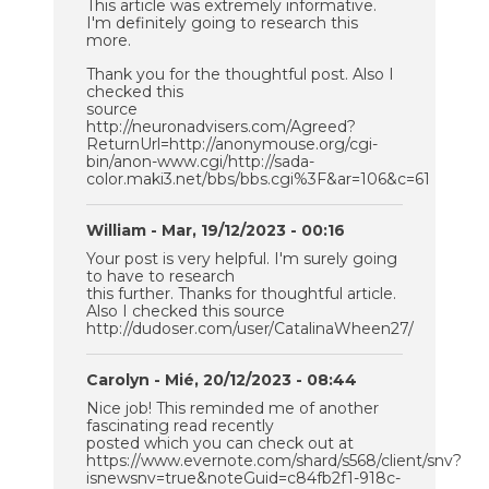
This article was extremely informative.
I'm definitely going to research this
more.
Thank you for the thoughtful post. Also I
checked this
source
http://neuronadvisers.com/Agreed?
ReturnUrl=http://anonymouse.org/cgi-
bin/anon-www.cgi/http://sada-
color.maki3.net/bbs/bbs.cgi%3F&ar=106&c=61
William
- Mar, 19/12/2023 - 00:16
Your post is very helpful. I'm surely going
to have to research
this further. Thanks for thoughtful article.
Also I checked this source
http://dudoser.com/user/CatalinaWheen27/
Carolyn
- Mié, 20/12/2023 - 08:44
Nice job! This reminded me of another
fascinating read recently
posted which you can check out at
https://www.evernote.com/shard/s568/client/snv?
isnewsnv=true&noteGuid=c84fb2f1-918c-