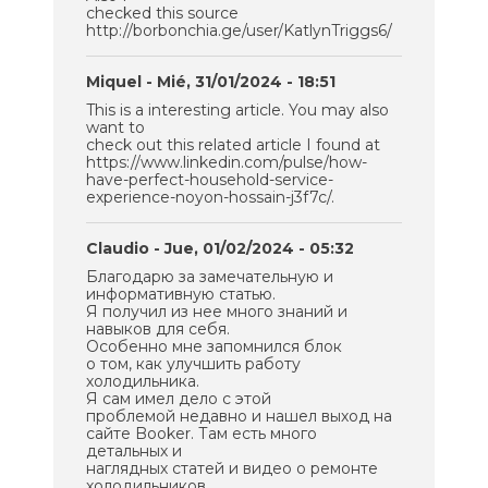
checked this source
http://borbonchia.ge/user/KatlynTriggs6/
Miquel
- Mié, 31/01/2024 - 18:51
This is a interesting article. You may also
want to
check out this related article I found at
https://www.linkedin.com/pulse/how-
have-perfect-household-service-
experience-noyon-hossain-j3f7c/.
Claudio
- Jue, 01/02/2024 - 05:32
Благодарю за замечательную и
информативную статью.
Я получил из нее много знаний и
навыков для себя.
Особенно мне запомнился блок
о том, как улучшить работу
холодильника.
Я сам имел дело с этой
проблемой недавно и нашел выход на
сайте Booker. Там есть много
детальных и
наглядных статей и видео о ремонте
холодильников.