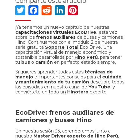
Comparte este artículo
Twitter
Facebook
Reddit
LinkedIn
Pinterest
¡Ya tenemos un nuevo capítulo de nuestras
capacitaciones virtuales EcoDrive,
esta vez
sobre los
frenos auxiliares
de buses y camiones
Hino! Continuamos con el módulo 2 de nuestra
serie gratuita
Soporte Total
Eco Drive. Una
capacitación virtual de manejo económico y
sostenible desarrollada por
Hino Perú
,
para tener
tu
bus
o
camión
en perfecto estado siempre.
Si quieres aprender todas estas
técnicas de
manejo
e importantes consejos para el
cuidado
y mantenimiento de tu camión
descubre todos
los episodios en nuestro canal de
YouTube
¡y
conviértete en todo un
Hinotero
experto!
EcoDrive: frenos auxiliares de
camiones y buses Hino
En nuestra sesión 33, aprenderemos junto a
nuestro
Master Driver experto de Hino Perú
,