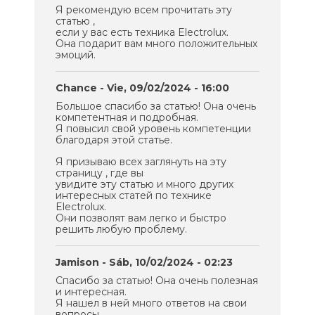
Я рекомендую всем прочитать эту
статью ,
если у вас есть техника Electrolux.
Она подарит вам много положительных
эмоций.
Chance
- Vie, 09/02/2024 - 16:00
Большое спасибо за статью! Она очень
компетентная и подробная.
Я повысил свой уровень компетенции
благодаря этой статье.
Я призываю всех заглянуть на эту
страницу , где вы
увидите эту статью и много других
интересных статей по технике
Electrolux.
Они позволят вам легко и быстро
решить любую проблему.
Jamison
- Sáb, 10/02/2024 - 02:23
Спасибо за статью! Она очень полезная
и интересная.
Я нашел в ней много ответов на свои
вопросы.