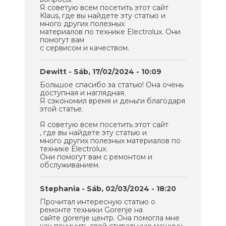
Я советую всем посетить этот сайт
Klaus, где вы найдете эту статью и
много других полезных
материалов по технике Electrolux. Они
помогут вам
с сервисом и качеством.
Dewitt
- Sáb, 17/02/2024 - 10:09
Большое спасибо за статью! Она очень
доступная и наглядная.
Я сэкономил время и деньги благодаря
этой статье.
Я советую всем посетить этот сайт
, где вы найдете эту статью и
много других полезных материалов по
технике Electrolux.
Они помогут вам с ремонтом и
обслуживанием.
Stephania
- Sáb, 02/03/2024 - 18:20
Прочитал интересную статью о
ремонте техники Gorenje на
сайте gorenje центр. Она помогла мне
как починить свой стиральную машину