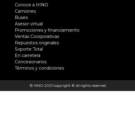
Pie
Conoce a HINO
Camiones
de
Buses
página
Asesor virtual
Promociones y financiamiento
Ventas Coorporativas
Repuestos originales
Soporte Total
En carretera
Concesionarios
Términos y condiciones
© HINO 2021 copyright © all rights reserved