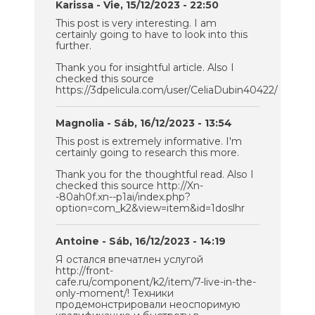
Karissa
- Vie, 15/12/2023 - 22:50
This post is very interesting. I am
certainly going to have to look into this
further.
Thank you for insightful article. Also I
checked this source
https://3dpelicula.com/user/CeliaDubin40422/
Magnolia
- Sáb, 16/12/2023 - 13:54
This post is extremely informative. I'm
certainly going to research this more.
Thank you for the thoughtful read. Also I
checked this source http://Xn-
-80ah0f.xn--p1ai/index.php?
option=com_k2&view=item&id=1doslhr
Antoine
- Sáb, 16/12/2023 - 14:19
Я остался впечатлен услугой
http://front-
cafe.ru/component/k2/item/7-live-in-the-
only-moment/! Техники
продемонстрировали неоспоримую