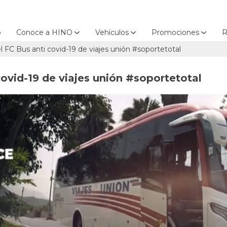
o
Conoce a HINO
Vehículos
Promociones
R
 FC Bus anti covid-19 de viajes unión #soportetotal
ovid-19 de viajes unión #soportetotal