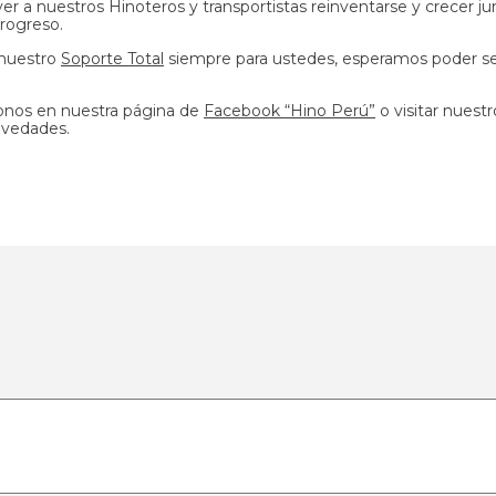
r a nuestros Hinoteros y transportistas reinventarse y crecer ju
rogreso.
 nuestro
Soporte Total
siempre para ustedes, esperamos poder s
donos en nuestra página de
Facebook “Hino Perú”
o visitar nuest
ovedades.
t