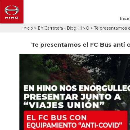
Inici
Pasar
Inicio
En Carretera - Blog HINO
Te presentamos el
Sobrescribir
al
contenido
enlaces
principal
de
Te presentamos el FC Bus anti c
ayuda
a
la
navegación