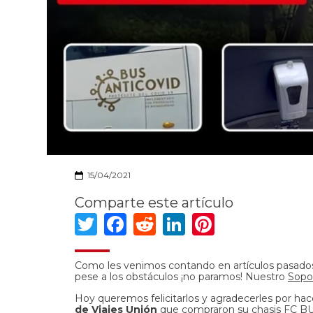
15/04/2021
Comparte este artículo
Twitter
Facebook
Reddit
LinkedIn
Pinteres
Como les venimos contando en artículos pasado
pese a los obstáculos ¡no paramos! Nuestro
Sopor
Hoy queremos felicitarlos y agradecerles por hac
de Viajes Unión
que compraron su chasis
FC B