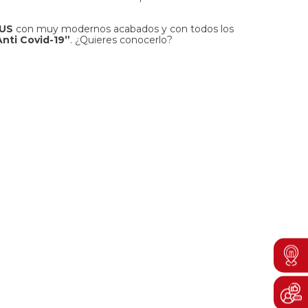
BUS
con muy modernos acabados y con todos los
nti Covid-19”
. ¿Quieres conocerlo?
Men
Boto