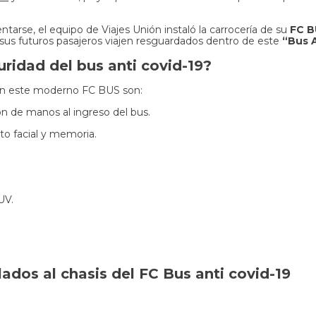
arse, el equipo de Viajes Unión instaló la carrocería de su
FC 
 sus futuros pasajeros viajen resguardados dentro de este
“Bus A
ridad del bus anti covid-19?
 en este moderno FC BUS son:
n de manos al ingreso del bus.
o facial y memoria.
UV.
ados al chasis del FC Bus anti covid-19