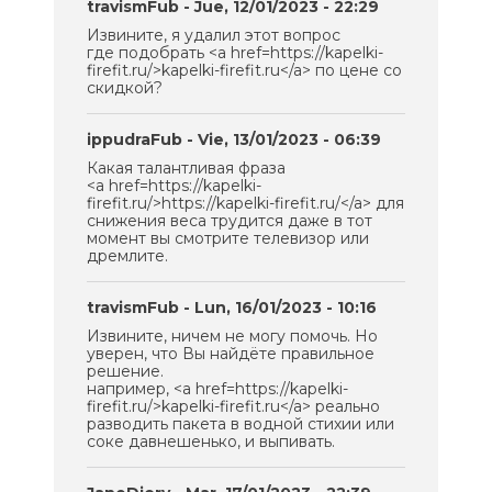
travismFub
- Jue, 12/01/2023 - 22:29
Извините, я удалил этот вопрос
где подобрать <a href=https://kapelki-
firefit.ru/>kapelki-firefit.ru</a> по цене со
скидкой?
ippudraFub
- Vie, 13/01/2023 - 06:39
Какая талантливая фраза
<a href=https://kapelki-
firefit.ru/>https://kapelki-firefit.ru/</a> для
снижения веса трудится даже в тот
момент вы смотрите телевизор или
дремлите.
travismFub
- Lun, 16/01/2023 - 10:16
Извините, ничем не могу помочь. Но
уверен, что Вы найдёте правильное
решение.
например, <a href=https://kapelki-
firefit.ru/>kapelki-firefit.ru</a> реально
разводить пакета в водной стихии или
соке давнешенько, и выпивать.