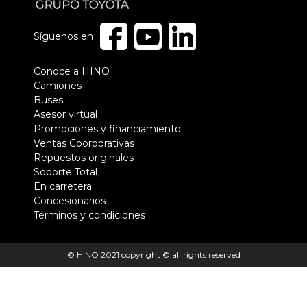
Síguenos en
Pie
Conoce a HINO
Camiones
de
Buses
página
Asesor virtual
Promociones y financiamiento
Ventas Coorporativas
Repuestos originales
Soporte Total
En carretera
Concesionarios
Términos y condiciones
© HINO 2021 copyright © all rights reserved