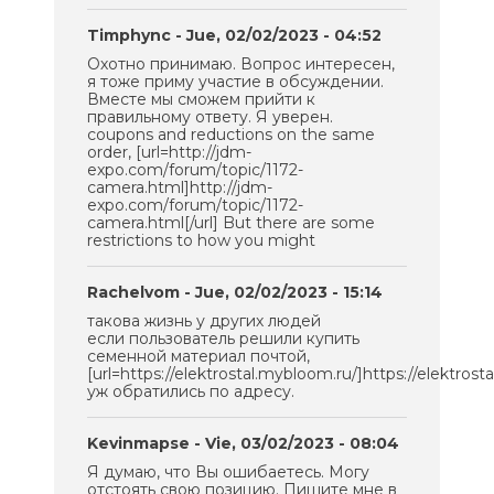
Timphync
- Jue, 02/02/2023 - 04:52
Охотно принимаю. Вопрос интересен,
я тоже приму участие в обсуждении.
Вместе мы сможем прийти к
правильному ответу. Я уверен.
coupons and reductions on the same
order, [url=http://jdm-
expo.com/forum/topic/1172-
camera.html]http://jdm-
expo.com/forum/topic/1172-
camera.html[/url] But there are some
restrictions to how you might
Rachelvom
- Jue, 02/02/2023 - 15:14
такова жизнь у других людей
если пользователь решили купить
семенной материал почтой,
[url=https://elektrostal.mybloom.ru/]https://elektrosta
уж обратились по адресу.
Kevinmapse
- Vie, 03/02/2023 - 08:04
Я думаю, что Вы ошибаетесь. Могу
отстоять свою позицию. Пишите мне в