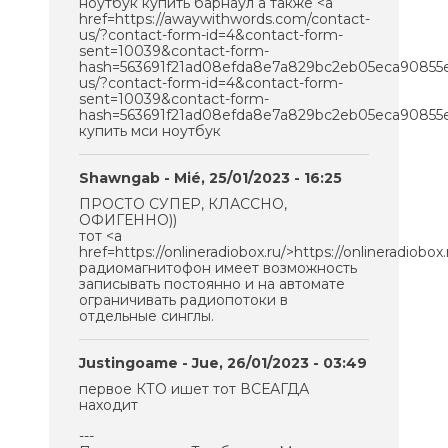
ноутбук купить барнаул а также <a
href=https://awaywithwords.com/contact-
us/?contact-form-id=4&contact-form-
sent=10039&contact-form-
hash=563691f21ad08efda8e7a829bc2eb05eca90855e
us/?contact-form-id=4&contact-form-
sent=10039&contact-form-
hash=563691f21ad08efda8e7a829bc2eb05eca90855
купить мси ноутбук
Shawngab
- Mié, 25/01/2023 - 16:25
ПРОСТО СУПЕР, КЛАССНО,
ОФИГЕННО))
тот <a
href=https://onlineradiobox.ru/>https://onlineradiobox.
радиомагнитофон имеет возможность
записывать постоянно и на автомате
ограничивать радиопотоки в
отдельные синглы.
Justingoame
- Jue, 26/01/2023 - 03:49
первое КТО ишет тот ВСЕАГДА
находит
---