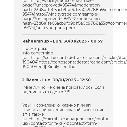
[url=http://wincitytrade.com/sample-
page/?unapproved=95474&moderation-
hash=23d8a1fe05acb9fd9b1f5a0c9788a55c#commen
95474]http://wincitytrade.com/sample-
page/?unapproved=95474&moderation-
hash=23d8a1fe05acb9fd9b1f5a0c9788a55c#commen
95474[/url] cyberpunk porn
RaheemNup
- Lun, 30/01/2023 - 08:57
Посмотрим...
info concerning
[url=https://cortescontadettaarcana.com/articles/#
190404]https://cortescontadettaarcana.com/articl
190404[/url] Kindly see the
JillMem
- Lun, 30/01/2023 - 12:50
.Мне лично не очень понравилось .Если
оценивать,то где-то 3/5
---
Увы! К сожалению! казино пин ап
скачать приложение, скачай казино пин
ап а также
[url=https://microbialmenagerie.com/contact-
us/?contact-form-id=4&contact-form-