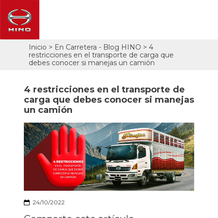
Pasar
Inicio
En Carretera - Blog HINO
4
Sobrescribir
al
restricciones en el transporte de carga que
contenido
enlaces
debes conocer si manejas un camión
principal
de
ayuda
4 restricciones en el transporte de
a
carga que debes conocer si manejas
la
un camión
navegación
24/10/2022