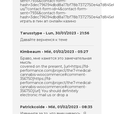
sent=7936&contact-form-
hash=3dec796194dbd8a17bf78b7372750e4a7d845e8d
us/?contact-form-id=4&contact-form-
sent=7936&contact-form-
hash=3dec796194dbd8a17bf78b7372750e4a7d845e8
играть в пин ап онлайн казино
Tarusstype
- Lun, 30/01/2023 - 21:56
Давайте вернемся к теме
Kimbeaum
- Mié, 01/02/2023 - 05:27
Браво, мне кажется это замечательная
мысль
covered on the present, [url=https://fd-
performance.com/project/the7-medical-
cannabis-woocommerce#comment-
356750]https://fd-
performance.com/project/the7-medical-
cannabis-woocommerce#comment-
356750[/url] You should definitely
electronic mail us or drop a
Patrickcoide
- Mié, 01/02/2023 - 08:35
Извините за то, что вмешиваюсь… Я