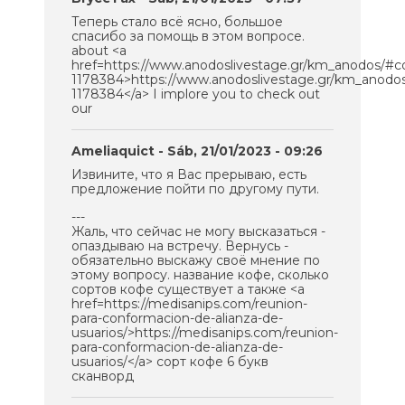
Теперь стало всё ясно, большое
спасибо за помощь в этом вопросе.
about <a
href=https://www.anodoslivestage.gr/km_anodos/
1178384>https://www.anodoslivestage.gr/km_anod
1178384</a> I implore you to check out
our
Ameliaquict
- Sáb, 21/01/2023 - 09:26
Извините, что я Вас прерываю, есть
предложение пойти по другому пути.
---
Жаль, что сейчас не могу высказаться -
опаздываю на встречу. Вернусь -
обязательно выскажу своё мнение по
этому вопросу. название кофе, сколько
сортов кофе существует а также <a
href=https://medisanips.com/reunion-
para-conformacion-de-alianza-de-
usuarios/>https://medisanips.com/reunion-
para-conformacion-de-alianza-de-
usuarios/</a> сорт кофе 6 букв
сканворд