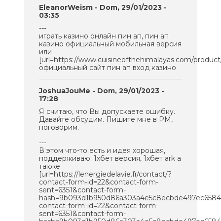
EleanorWeism
- Dom, 29/01/2023 -
03:35
---
играть казино онлайн пин ап, пин ап
казино официальный мобильная версия
или
[url=https://www.cuisineofthehimalayas.com/product/r
официальный сайт пин ап вход казино
JoshuaJouMe
- Dom, 29/01/2023 -
17:28
Я считаю, что Вы допускаете ошибку.
Давайте обсудим. Пишите мне в PM,
поговорим.
---
В этом что-то есть и идея хорошая,
поддерживаю. 1хбет версия, 1хбет ark а
также
[url=https://lenergiedelavie.fr/contact/?
contact-form-id=22&contact-form-
sent=6351&contact-form-
hash=9b093d1b950d86a303a4e5c8ecbde497ec658419&_
contact-form-id=22&contact-form-
sent=6351&contact-form-