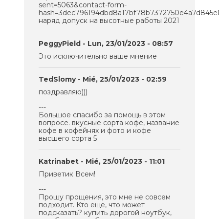
sent=5063&contact-form-
hash=3dec796194dbd8a17bf78b7372750e4a7d845e
наряд допуск на высотные работы 2021
PeggyPield
- Lun, 23/01/2023 - 08:57
Это исключительно ваше мнение
TedSlomy
- Mié, 25/01/2023 - 02:59
поздравляю)))
---
Большое спасибо за помощь в этом
вопросе. вкусные сорта кофе, название
кофе в кофейнях и фото и кофе
высшего сорта 5
Katrinabet
- Mié, 25/01/2023 - 11:01
Приветик Всем!
---
Прошу прощения, это мне не совсем
подходит. Кто еще, что может
подсказать? купить дорогой ноутбук,