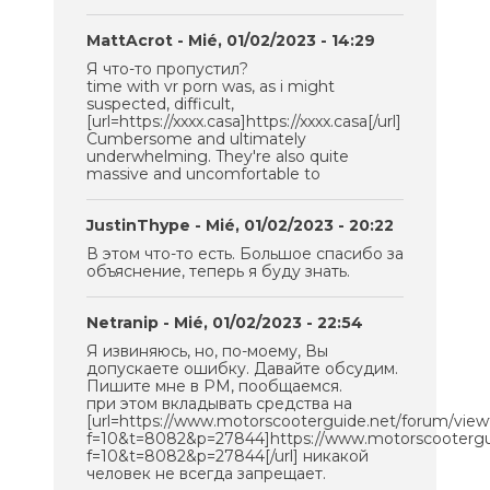
MattAcrot
- Mié, 01/02/2023 - 14:29
Я что-то пропустил?
time with vr porn was, as i might
suspected, difficult,
[url=https://xxxx.casa]https://xxxx.casa[/url]
Cumbersome and ultimately
underwhelming. They're also quite
massive and uncomfortable to
JustinThype
- Mié, 01/02/2023 - 20:22
В этом что-то есть. Большое спасибо за
объяснение, теперь я буду знать.
Netranip
- Mié, 01/02/2023 - 22:54
Я извиняюсь, но, по-моему, Вы
допускаете ошибку. Давайте обсудим.
Пишите мне в PM, пообщаемся.
при этом вкладывать средства на
[url=https://www.motorscooterguide.net/forum/view
f=10&t=8082&p=27844]https://www.motorscootergui
f=10&t=8082&p=27844[/url] никакой
человек не всегда запрещает.