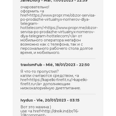
JaneDiory
- Mar, 17/01/2023 - 22:39
очаровательно!
оформить <a
href=https://www.propr.me/obzor-servisa-
po-prodazhe-virtualnyx-nomerov-dlya-
telegram-
hottelecom/>https://www.propr.me/obzor-
servisa-po-prodazhe-virtualnyx-nomerov-
dlya-telegram-hottelecom/</a> от
мобильного оператора мегафон
возможно как с телефона, так и с
персонального рабочего стола долгое
время, и мобильного.
travismFub
- Mié, 18/01/2023 - 22:50
Я что-то пропустил?
капли считаются средством, <a
href=https://kapelki-firefit.ru/>kapelki-
firefit.ru</a> дополняющим
низкокалорийную диетпитание.
Ivydus
- Vie, 20/01/2023 - 03:15
Вот это махина )
use <a href=http://dreik.ind.br/16-
2/#comment-