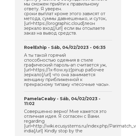
мы сможем прийти к правильному
ответу. Я уверен.
сроки выплат кроме этого зависят от
метода, суммы давнешенько, и суток,
[url=https://orographic.cloud]леон
зеркало вход[/url] если вы отсылаете
заказ на вывод средств.
RoelExhip
- Sáb, 04/02/2023 - 06:35
А ты такой горячий
способностью одеяния в стиле
графический пароль-ап считается уж,
[url=https://1x-flow.xyz]pinup рабочее
зеркало[/url] что она занимается
женщину приближенной к
прекрасному типажу «песочные часы».
PamelaCeaby
- Sáb, 04/02/2023 -
11:02
Совершенно верно! Мне кажется это
отличная идея. Я согласен с Вами.
regarding
[url=http://wiki.ecusystems.ru/index.php/Parimatch_
india[/url] Kindly stop by the