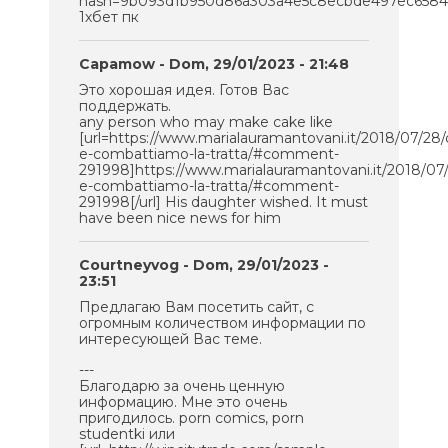
hash=9b093d1b950d86a303a4e5c8ecbde497ec658419
1хбет пк
Capamow
- Dom, 29/01/2023 - 21:48
Это хорошая идея. Готов Вас
поддержать.
any person who may make cake like
[url=https://www.marialauramantovani.it/2018/07/2
e-combattiamo-la-tratta/#comment-
291998]https://www.marialauramantovani.it/2018/0
e-combattiamo-la-tratta/#comment-
291998[/url] His daughter wished. It must
have been nice news for him
Courtneyvog
- Dom, 29/01/2023 -
23:51
Предлагаю Вам посетить сайт, с
огромным количеством информации по
интересующей Вас теме.
---
Благодарю за очень ценную
информацию. Мне это очень
пригодилось. porn comics, porn
studentki или