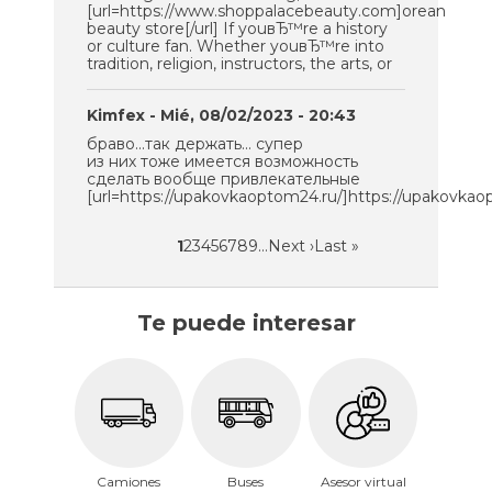
[url=https://www.shoppalacebeauty.com]orean
beauty store[/url] If youвЂ™re a history
or culture fan. Whether youвЂ™re into
tradition, religion, instructors, the arts, or
Kimfex
- Mié, 08/02/2023 - 20:43
браво...так держать... супер
из них тоже имеется возможность
сделать вообще привлекательные
[url=https://upakovkaoptom24.ru/]https://upakovkaopt
Página
1
Page
2
Page
3
Page
4
Page
5
Page
6
Page
7
Page
8
Page
9
…
Siguiente
Next ›
Última
Last »
Paginación
actual
página
página
Te puede interesar
Camiones
Buses
Asesor virtual