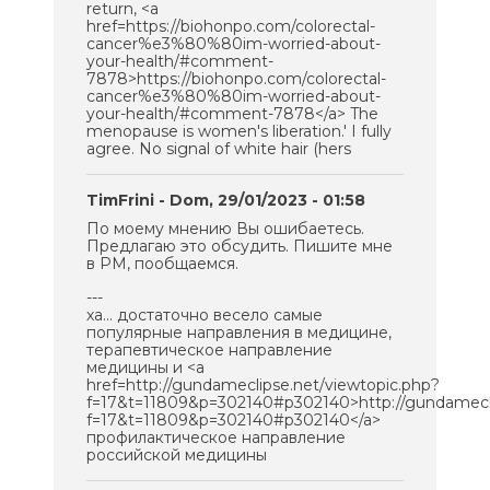
return, <a
href=https://biohonpo.com/colorectal-
cancer%e3%80%80im-worried-about-
your-health/#comment-
7878>https://biohonpo.com/colorectal-
cancer%e3%80%80im-worried-about-
your-health/#comment-7878</a> The
menopause is women's liberation.' I fully
agree. No signal of white hair (hers
TimFrini
- Dom, 29/01/2023 - 01:58
По моему мнению Вы ошибаетесь.
Предлагаю это обсудить. Пишите мне
в PM, пообщаемся.
---
ха... достаточно весело самые
популярные направления в медицине,
терапевтическое направление
медицины и <a
href=http://gundameclipse.net/viewtopic.php?
f=17&t=11809&p=302140#p302140>http://gundamecli
f=17&t=11809&p=302140#p302140</a>
профилактическое направление
российской медицины