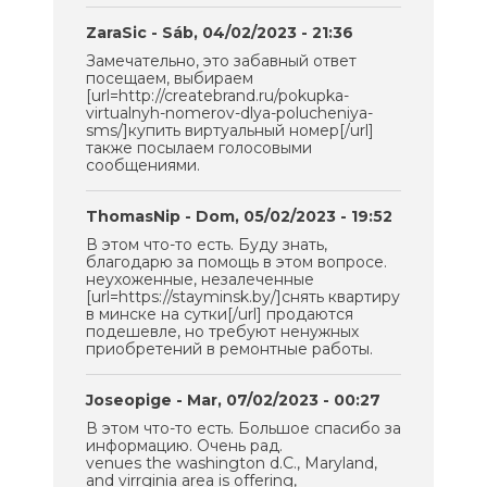
ZaraSic
- Sáb, 04/02/2023 - 21:36
Замечательно, это забавный ответ
посещаем, выбираем
[url=http://createbrand.ru/pokupka-
virtualnyh-nomerov-dlya-polucheniya-
sms/]купить виртуальный номер[/url]
также посылаем голосовыми
сообщениями.
ThomasNip
- Dom, 05/02/2023 - 19:52
В этом что-то есть. Буду знать,
благодарю за помощь в этом вопросе.
неухоженные, незалеченные
[url=https://stayminsk.by/]снять квартиру
в минске на сутки[/url] продаются
подешевле, но требуют ненужных
приобретений в ремонтные работы.
Joseopige
- Mar, 07/02/2023 - 00:27
В этом что-то есть. Большое спасибо за
информацию. Очень рад.
venues the washington d.C., Maryland,
and virrginia area is offering,