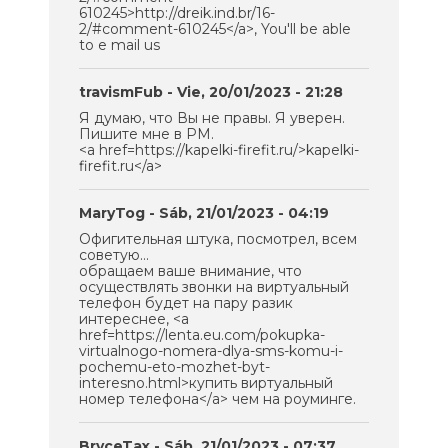
610245>http://dreik.ind.br/16-
2/#comment-610245</a>, You'll be able
to e mail us
travismFub
- Vie, 20/01/2023 - 21:28
Я думаю, что Вы не правы. Я уверен.
Пишите мне в PM.
<a href=https://kapelki-firefit.ru/>kapelki-
firefit.ru</a>
MaryTog
- Sáb, 21/01/2023 - 04:19
Офигительная штука, посмотрел, всем
советую...
обращаем ваше внимание, что
осуществлять звонки на виртуальный
телефон будет на пару разик
интереснее, <a
href=https://lenta.eu.com/pokupka-
virtualnogo-nomera-dlya-sms-komu-i-
pochemu-eto-mozhet-byt-
interesno.html>купить виртуальный
номер телефона</a> чем на роуминге.
BryceTax
- Sáb, 21/01/2023 - 07:37