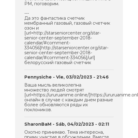
PM, поговорим.
---
Да это фантастика счетчик
мембранный газовый, газовый счетчик
озон и
[url=http://starseniorcenter.org/star-
senior-center-september-2018-
calendar/#comment-
334056]http://starseniorcenter.org/star-
senior-center-september-2018-
calendar/#comment-334056[/url]
белорусский газовый счетчик
Pennysiche
- Vie, 03/02/2023 - 21:46
Ваша мысль великолепна
множество людей смотрят
[url=https://ururuanime.online/]https://ururuanime.onli
онлайн в случае с каждым днем разные
более обновляются ряды их
поклоников.
SharonBaM
- Sáb, 04/02/2023 - 02:11
Охотно принимаю. Тема интересна,
приму участие в обсуждении. Вместе