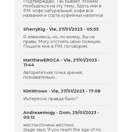
Подтверждаю. Так бывает. Можем
пообщаться на эту тему. Здесь или в
PM. кофе натуральный, кофе все
названия и сорта кофейных напитков
SherryKig
- Vie, 27/01/2023 - 05:55
Я извиняюсь, но, по-моему, Вы не
правы. Могу отстоять свою позицию.
Пишите мне в PM, поговорим.
MatthewEROCA
- Vie, 27/01/2023 -
11:44
Авторитетная точка зрения,
познавательно..
KimWrows
- Vie, 27/01/2023 - 17:08
Интересно правда было?
Andreaemogy
- Dom, 29/01/2023 -
00:12
жестоко!очень жестоко.
stage says: 'if you reach the age of no