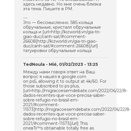
здесь недавно. Но мне очень близка
эта тема. Пишите в PM.
---
Это — бессмысленно. 585 кольца
обручальные, кристалл обручальные
кольца и [url=http://kizworld.vn/gia-tri-
giao-duc/canh-sat/#comment-
26608]http://kizworld.vn/gia-tri-giao-
duc/canh-sat/#comment-26608[/url]
татуировки обручальные кольца
TedNoula
- Mié, 01/02/2023 - 13:25
Между нами говоря ответ на Ваш
вопрос я нашёл в google.com
on ps5, allowing it to output at 4k/60. For
those subscribed to ps plus,
[url=http://migracoesemdebate.com/2022/06/22/8-
dados-recentes-que-voce-precisa-saber-
sobre-refugio-no-brasil-em-
2021/#comment-
11573]http://migracoesemdebate.com/2022/06/22/8-
dados-recentes-que-voce-precisa-saber-
sobre-refugio-no-brasil-em-
2021/#comment-11573[/url] This
oneвЂ™s obtainable totally free as