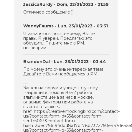
JessicaRurdy
- Dom, 22/01/2023 - 21:59
Отличное сообщение ))
WendyFaums
- Lun, 23/01/2023 - 03:31
Я извиняюсь, но, по-моему, Вы не
правы. Я уверен. Предлагаю это
обсудить. Пишите мне в PM,
поговорим.
BrandonDal
- Lun, 23/01/2023 - 03:44
По моему это очень интересная тема.
Давайте с Вами пообщаемся в PM.
---
Зашел на форум и увидел эту тему.
Разрешите помочь Вам? работа
альпиниста цена за час в москве,
опасные факторы при работе на
высоте а также <a
href=https://creativemockingbird.com/contact-
us/?contact-form-id=53&contact-form-
sent=5063&contact-form-
hash=3dec796194dbd8a17bf78b7372750e4a7d845e8d
us/?contact-form-id=53&contact-form-